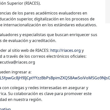
ión Superior (RIACES).
encias de los pares académicos evaluadores en
ucación superior, digitalización en los procesos de
e internacionalización en los estándares educativos.
valuadores y especialistas que buscan enriquecer sus
 de evaluación y acreditación.
der al sitio web de RIACES:
http://riaces.org
y
d a través de los correos electrónicos oficiales:
jecutiva@riaces.org
ueden ingresar a:
IpQLSfpwGc8jH9IjCptYYzzBbPsBpimZXQS8AwSoiVoM5Go9NJs
a con colegas y redes interesadas en asegurar y
rica. Su colaboración es clave para promover este
idad en nuestra región.
mativo