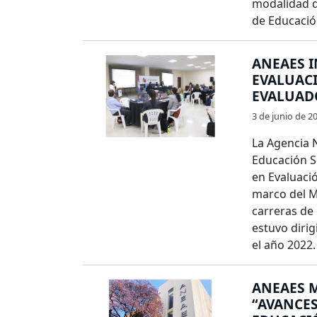
modalidad de
de Educació
ANEAES I
EVALUAC
EVALUAD
3 de junio de 2
La Agencia N
Educación S
en Evaluaci
marco del M
carreras de 
estuvo dirig
el año 2022.
ANEAES M
“AVANCES