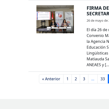
FIRMA DE
SECRETAR
26 de mayo de 
El día 26 de
Convenio Ma
la Agencia N
Educación Su
Lingüísticas
Matiauda Sar
ANEAES y […
« Anterior
1
2
3
…
33