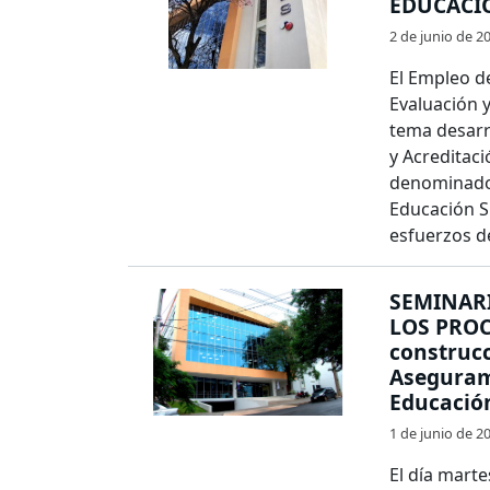
EDUCACI
2 de junio de 2
El Empleo d
Evaluación y
tema desarr
y Acreditaci
denominado 
Educación Su
esfuerzos d
SEMINARI
LOS PROC
construcc
Asegurami
Educació
1 de junio de 2
El día mart