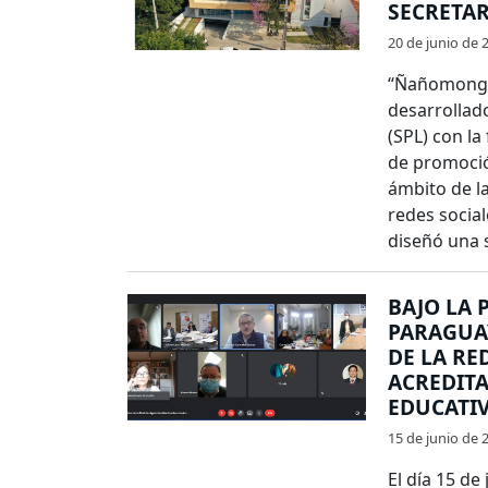
SECRETAR
20 de junio de 
“Ñañomonget
desarrollado
(SPL) con la 
de promoció
ámbito de l
redes social
diseñó una s
BAJO LA 
PARAGUAY
DE LA RE
ACREDITA
EDUCATI
15 de junio de 
El día 15 de