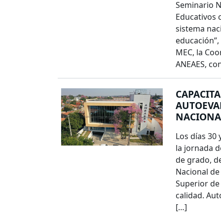
Seminario N
Educativos 
sistema nac
educación”,
MEC, la Coo
ANEAES, con
CAPACITA
AUTOEVA
NACIONAL
Los días 30 
la jornada 
de grado, d
Nacional de
Superior de 
calidad. Au
[…]